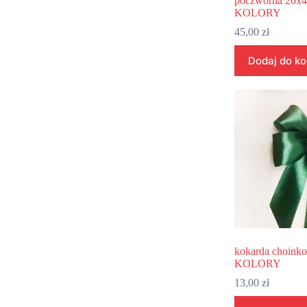
poczwórna 26x
KOLORY
45,00
zł
Dodaj do k
kokarda choink
KOLORY
13,00
zł