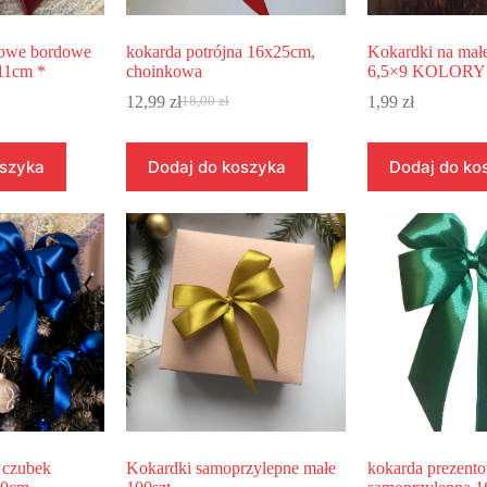
kowe bordowe
kokarda potrójna 16x25cm,
Kokardki na mał
x11cm *
choinkowa
6,5×9 KOLORY
12,99
zł
1,99
zł
18,00
zł
oszyka
Dodaj do koszyka
Dodaj do ko
 czubek
Kokardki samoprzylepne małe
kokarda prezent