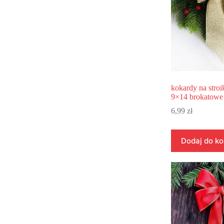
kokardy na stroik
9×14 brokato
6,99
zł
Dodaj do k