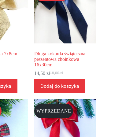
ota 7x8cm
Długa kokarda świąteczna
prezentowa choinkowa
16x30cm
14,50
zł
18,00
zł
szyka
Dodaj do koszyka
WYPRZEDANE