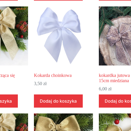
rząca się
Kokarda choinkowa
kokardka jutowa 
15cm miedziana
3,50
zł
6,00
zł
oszyka
Dodaj do koszyka
Dodaj do ko