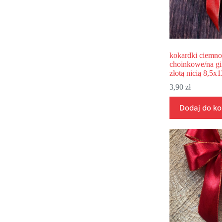
kokardki ciemn
choinkowe/na gir
złotą nicią 8,5x
3,90
zł
Dodaj do k