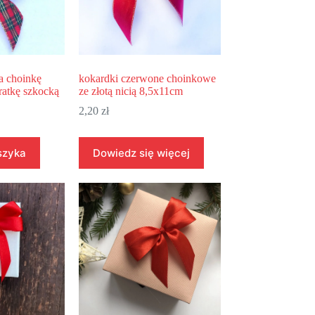
a choinkę
kokardki czerwone choinkowe
ratkę szkocką
ze złotą nicią 8,5x11cm
2,20
zł
szyka
Dowiedz się więcej