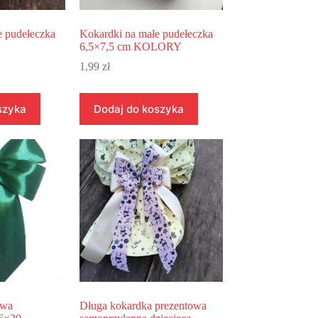
e pudełeczka
Kokardki na małe pudełeczka
6,5×7,5 cm KOLORY
1,99
zł
szyka
Dodaj do koszyka
owa
Długa kokardka prezentowa