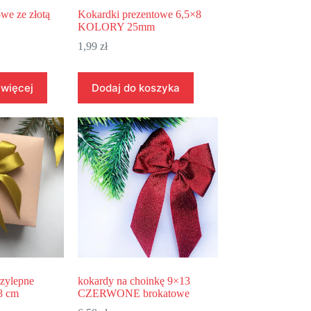
we ze złotą
Kokardki prezentowe 6,5×8
KOLORY 25mm
1,99
zł
 więcej
Dodaj do koszyka
zylepne
kokardy na choinkę 9×13
8 cm
CZERWONE brokatowe