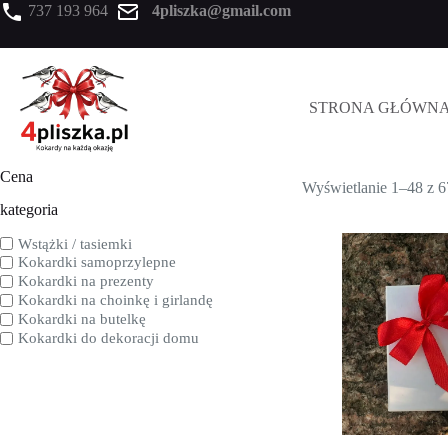
737 193 964
4pliszka@gmail.com
STRONA GŁÓWN
Cena
Wyświetlanie 1–48 z 
kategoria
Wstążki / tasiemki
Kokardki samoprzylepne
Kokardki na prezenty
Kokardki na choinkę i girlandę
Kokardki na butelkę
Kokardki do dekoracji domu