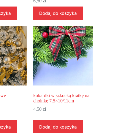
6,50
zł
szyka
Dodaj do koszyka
owe
kokardki w szkocką kratkę na
choinkę 7.5×10/11cm
4,50
zł
szyka
Dodaj do koszyka