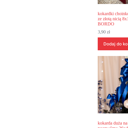
kokardki choin
ze złotą nicią 8
BORDO
3,90
zł
Dodaj do k
kokarda duża na