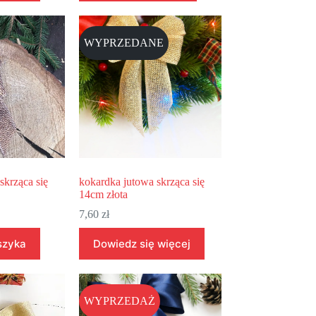
WYPRZEDANE
skrząca się
kokardka jutowa skrząca się
14cm złota
7,60
zł
szyka
Dowiedz się więcej
WYPRZEDAŻ