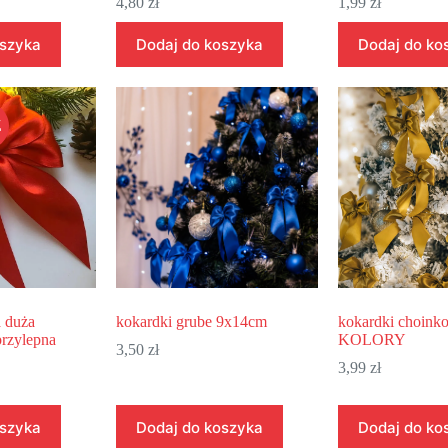
4,80
zł
1,99
zł
oszyka
Dodaj do koszyka
Dodaj do ko
Ż
a duża
kokardki grube 9x14cm
kokardki choink
rzylepna
KOLORY
3,50
zł
3,99
zł
oszyka
Dodaj do koszyka
Dodaj do ko