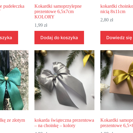
e pudełeczka
Kokardki samoprzylepne
kokardki choinko
Y
prezentowe 6,5x7cm
nicią 8x11cm
KOLORY
2,80
zł
1,99
zł
oszyka
Dodaj do koszyka
Dowiedz się
lkę ze złotym
kokarda świąteczna prezentowa
Kokardki samopr
– na choinkę – kolory
prezentowe 6,5×