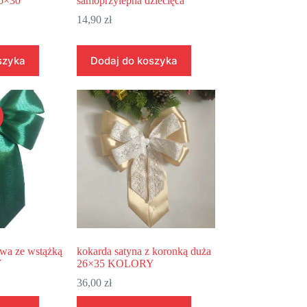
16×30
samoprzylepna dziecięca
14,90
zł
szyka
Dodaj do koszyka
owa ze wstążką
kokarda satyna z koronką duża
Y
26×35 KOLORY
36,00
zł