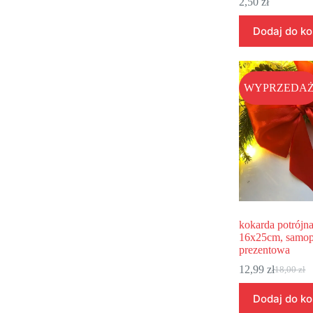
2,50
zł
Dodaj do k
WYPRZEDA
kokarda potrójn
16x25cm, samop
prezentowa
12,99
zł
18,00
zł
Dodaj do k