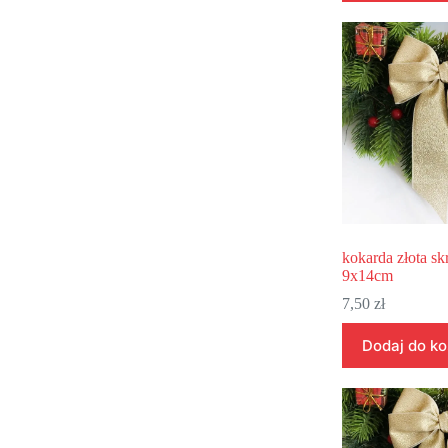
kokarda złota sk
9x14cm
7,50
zł
Dodaj do k