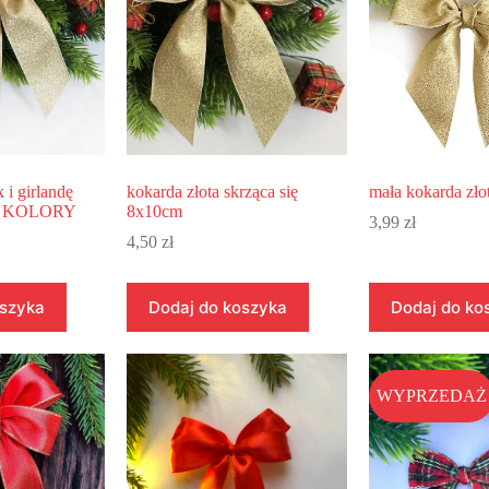
 i girlandę
kokarda złota skrząca się
mała kokarda zł
we KOLORY
8x10cm
3,99
zł
4,50
zł
oszyka
Dodaj do koszyka
Dodaj do ko
WYPRZEDAŻ