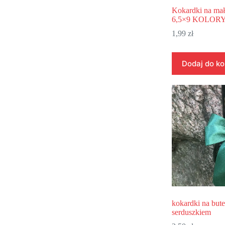
Kokardki na mał
6,5×9 KOLOR
1,99
zł
Dodaj do k
kokardki na bute
serduszkiem