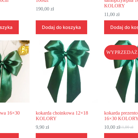
40cm
100szt
samoprzylepna 
KOLORY
190,00
zł
11,00
zł
oszyka
Dodaj do koszyka
Dodaj do ko
WYPRZEDAŻ
owa 16×30
kokarda choinkowa 12×18
kokarda prezent
KOLORY
16×30 KOLOR
9,90
zł
10,00
zł
11,00
zł