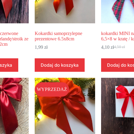
oczerwone
Kokardki samoprzylepne
kokardki MINI n
landę/stroik ze
prezentowe 6.5x8cm
6,5×8 w kratę / k
12cm
1,99
zł
4,10
zł
4,50
zł
oszyka
Dodaj do koszyka
Dodaj do ko
WYPRZEDAŻ