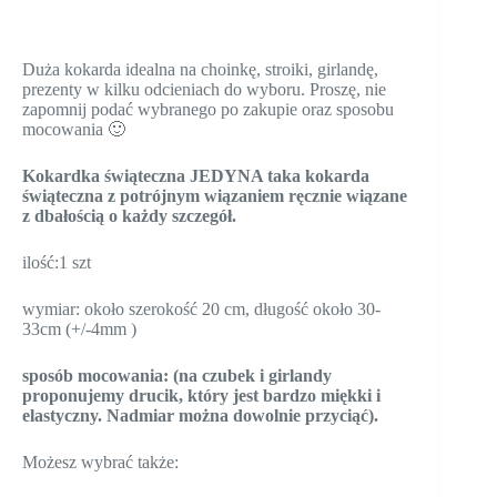
Duża kokarda idealna na choinkę, stroiki, girlandę,
prezenty w kilku odcieniach do wyboru. Proszę, nie
zapomnij podać wybranego po zakupie oraz sposobu
mocowania 🙂
Kokardka świąteczna JEDYNA taka kokarda
świąteczna z potrójnym wiązaniem ręcznie wiązane
z dbałością o każdy szczegół.
ilość:1 szt
wymiar: około szerokość 20 cm, długość około 30-
33cm (+/-4mm )
sposób mocowania: (na czubek i girlandy
proponujemy drucik, który jest bardzo miękki i
elastyczny. Nadmiar można dowolnie przyciąć).
Możesz wybrać także: